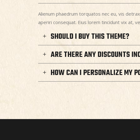
Alienum phaedrum torquatos nec eu, vis detraxit p
aperiri consequat. Eius lorem tincidunt vix at, v
SHOULD I BUY THIS THEME?
ARE THERE ANY DISCOUNTS IN
HOW CAN I PERSONALIZE MY P