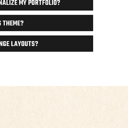
NALIZE MY PORTFOLIO?
S THEME?
ANGE LAYOUTS?