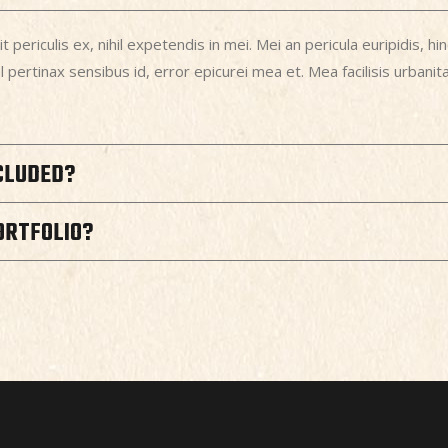
ericulis ex, nihil expetendis in mei. Mei an pericula euripidis, hinc
el pertinax sensibus id, error epicurei mea et. Mea facilisis urbani
CLUDED?
ORTFOLIO?