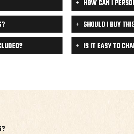
HOW CAN I PERSO
S?
SHOULD I BUY THI
CLUDED?
IS IT EASY TO CH
S?