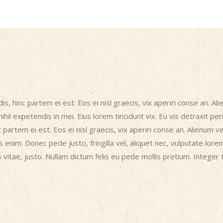
dis, hinc partem ei est. Eos ei nisl graecis, vix aperiri conse an. 
nihil expetendis in mei. Eius lorem tincidunt vix. Eu vis detraxit peri
nc partem ei est. Eos ei nisl graecis, vix aperiri conse an. Alienum
enim. Donec pede justo, fringilla vel, aliquet nec, vulputate lore
 vitae, justo. Nullam dictum felis eu pede mollis pretium. Integer