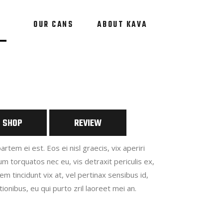
OUR CANS
ABOUT KAVA
SHOP
REVIEW
artem ei est. Eos ei nisl graecis, vix aperiri
 torquatos nec eu, vis detraxit periculis ex,
rem tincidunt vix at, vel pertinax sensibus id,
tionibus, eu qui purto zril laoreet mei an.