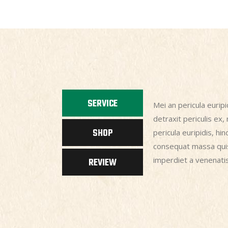
SERVICE
Mei an pericula euripi
detraxit periculis ex, 
SHOP
pericula euripidis, hi
consequat massa quis 
imperdiet a venenatis
REVIEW