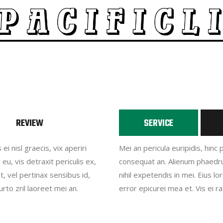
REVIEW
SERVICE
ei nisl graecis, vix aperiri
Mei an pericula euripidis, hinc p
, vis detraxit periculis ex,
consequat an. Alienum phaedrum
at, vel pertinax sensibus id,
nihil expetendis in mei. Eius lo
urto zril laoreet mei an.
error epicurei mea et. Vis ei ra