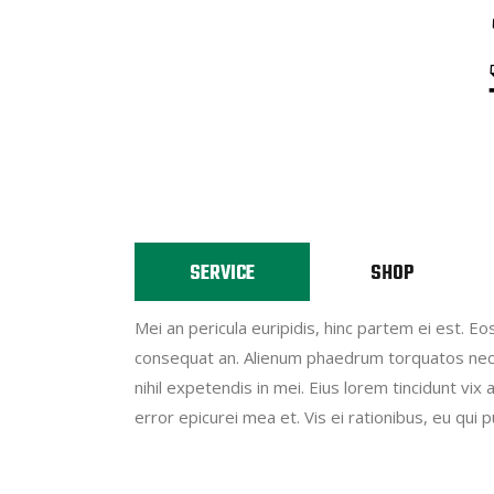
SERVICE
SHOP
Mei an pericula euripidis, hinc partem ei est. Eos 
consequat an. Alienum phaedrum torquatos nec eu
nihil expetendis in mei. Eius lorem tincidunt vix 
error epicurei mea et. Vis ei rationibus, eu qui p