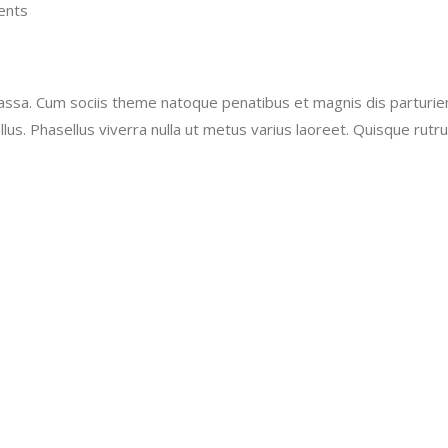
ents
a. Cum sociis theme natoque penatibus et magnis dis parturient
tellus. Phasellus viverra nulla ut metus varius laoreet. Quisque r