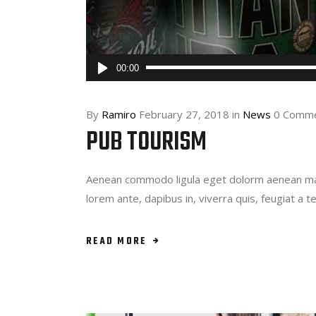
Audio
00:00
Player
By
Ramiro
February 27, 2018
in
News
0 Comm
PUB TOURISM
Aenean commodo ligula eget dolorm aenean mass
lorem ante, dapibus in, viverra quis, feugiat a 
READ MORE