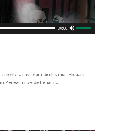
Use
00:00
Up/Down
Arrow
keys
to
increase
or
 montes, nascetur ridiculus mus. Aliquam
decrease
utrum. Aenean imperdiet etiam
volume.