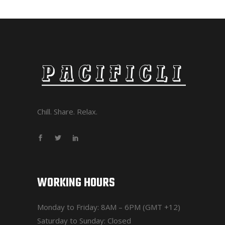
Chill. Share. Relax.
WORKING HOURS
Monday to Friday: 8AM – 6PM (GMT +12)
Saturday to Sunday: Closed